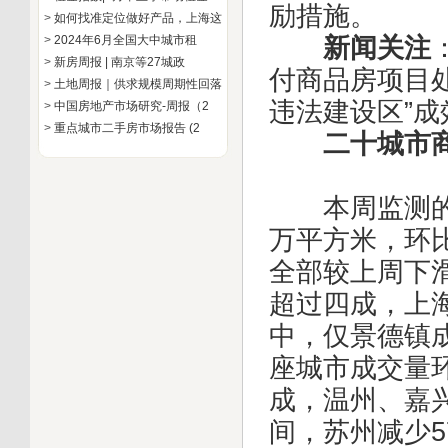
励措施。
>
如何找准定位做好产品，上海这
>
2024年6月全国大中城市租
新闻关注
>
新房周报 | 南京等27城政
付商品房项目
>
土地周报｜供求规模周期性回落
违法建设区”
>
中国房地产市场研究-周报（2
>
重点城市二手房市场报告 (2
二十城市
本周监测的典
万平方米，环比
全部较上周下滑
超过四成，上
中，仅景德镇成
座城市成交量
成，温州、嘉兴
间，苏州减少5