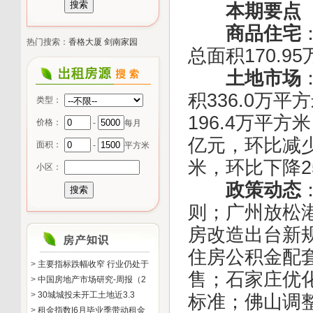
本期要点
商品住宅
热门搜索：
香格大厦
剑南家园
总面积170.9
土地市场
积336.0万平
类型：
196.4万平方
价格：
-
每月
亿元，环比减少7
面积：
-
平方米
米，环比下降25
小区：
政策动态
则；广州放松
房改造出台新规
住房公积金配
>
主要指标跌幅收窄 行业仍处于
售；石家庄优
>
中国房地产市场研究-周报（2
>
30城城投未开工土地近3.3
标准；佛山调
>
租金指数|6月毕业季带动租金