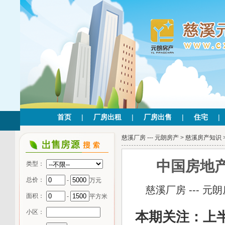
首页
|
厂房出租
|
厂房出售
|
住宅
|
慈溪厂房 --- 元朗房产
>
慈溪房产知识
中国房地产
类型：
总价：
-
万元
慈溪厂房 --- 元
面积：
-
平方米
小区：
本期关注：上半