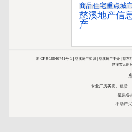
商品住宅
重点城
慈溪地产信
产
浙ICP备18046741号-1
|
慈溪房产知识
|
慈溪房产中介
|
慈东
慈溪市元朗
专业
厂房买卖、租赁
，
征集各
不动产买