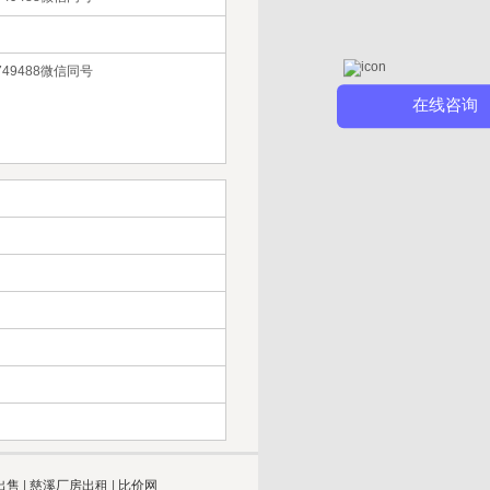
49488微信同号
在线咨询
出售
|
慈溪厂房出租
|
比价网