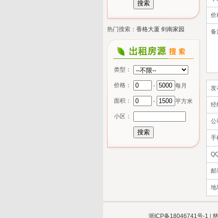
价
热门搜索：
香格大厦
剑南家园
备
类型：
价格：
-
每月
发
面积：
-
平方米
经
小区：
公
手
Q
邮
地
浙ICP备18046741号-1
|