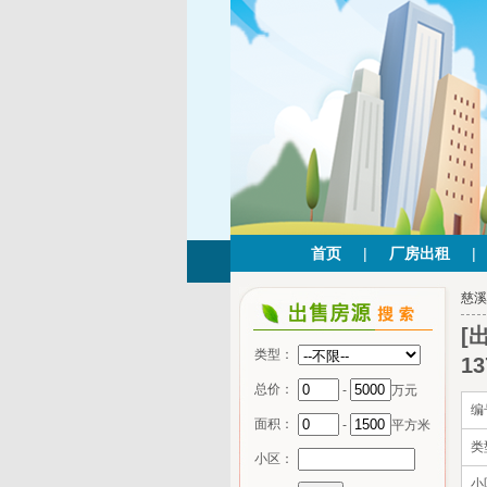
首页
|
厂房出租
|
慈溪
[
类型：
1
总价：
-
万元
编
面积：
-
平方米
类
小区：
小