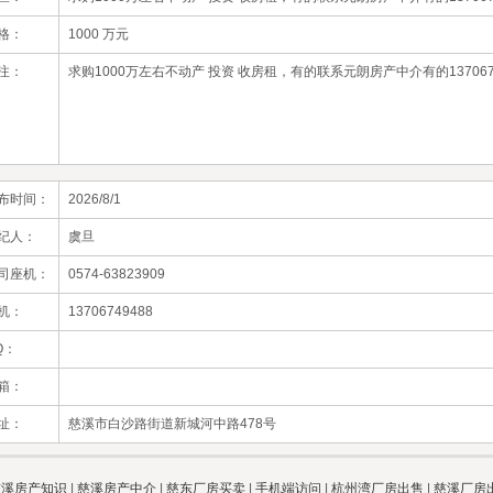
格：
1000 万元
注：
求购1000万左右不动产 投资 收房租，有的联系元朗房产中介有的137067
布时间：
2026/8/1
纪人：
虞旦
司座机：
0574-63823909
机：
13706749488
Q：
箱：
址：
慈溪市白沙路街道新城河中路478号
慈溪房产知识
|
慈溪房产中介
|
慈东厂房买卖
|
手机端访问
|
杭州湾厂房出售
|
慈溪厂房