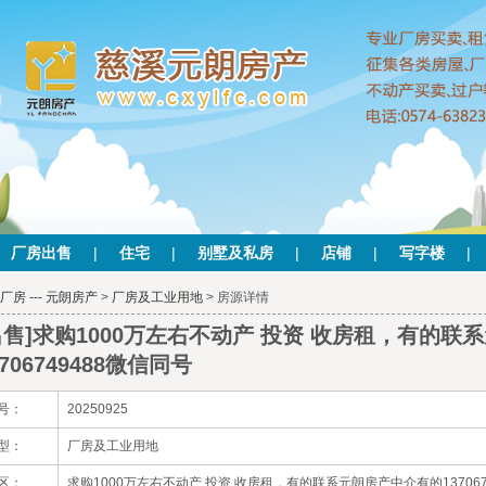
厂房出售
|
住宅
|
别墅及私房
|
店铺
|
写字楼
|
厂房 --- 元朗房产
>
厂房及工业用地
> 房源详情
出售]求购1000万左右不动产 投资 收房租，有的
3706749488微信同号
号：
20250925
型：
厂房及工业用地
区：
求购1000万左右不动产 投资 收房租，有的联系元朗房产中介有的137067