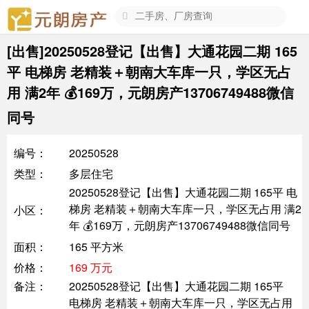

[出售]20250528登记【出售】大通花园二期 165
平 电梯房 老精装＋朝南大车库一只，学区无占
用 满2年 💰169万，元朗房产13706749488微信
同号
编号：
20250528
类型：
多层住宅
20250528登记【出售】大通花园二期 165平 电
梯房 老精装＋朝南大车库一只，学区无占用 满2
小区：
年 💰169万，元朗房产13706749488微信同号
面积：
165 平方米
价格：
169 万元
备注：
20250528登记【出售】大通花园二期 165平
电梯房 老精装＋朝南大车库一只，学区无占用