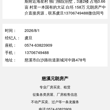
斯附近海星村 独门独院别墅，3通2楼 占地0.66
亩 村里一本国有的大证 白坯 158万 元朗房产中
介直接房源，联系虞旦13706749488微信同号
时间：
2026/8/1
经纪人：
虞旦
座机：
0574-63823909
手机：
13706749488
地址：
慈溪市白沙路街道新城河中路478号
慈溪元朗房产
专业厂房买卖、租赁
征集各类房屋、厂房租售信息
不动产买卖、过户等一条龙服务
电话:0574-63823909