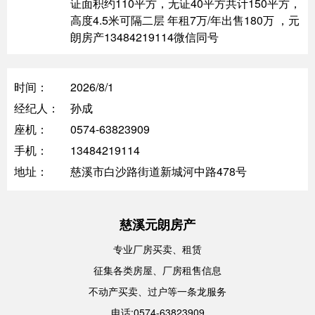
证面积约110平方，无证40平方共计150平方，
高度4.5米可隔二层 年租7万/年出售180万 ，元
朗房产13484219114微信同号
时间：
2026/8/1
经纪人：
孙成
座机：
0574-63823909
手机：
13484219114
地址：
慈溪市白沙路街道新城河中路478号
慈溪元朗房产
专业厂房买卖、租赁
征集各类房屋、厂房租售信息
不动产买卖、过户等一条龙服务
电话:0574-63823909