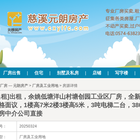
厂房出售
|
住宅
|
别墅及私房
|
店铺
|
写字楼
|
厂房 --- 元朗房产
>
厂房及工业用地
> 房源详情
出租]出租，余姚低塘洋山村塘创园工业区厂房，全新标准
格面议，1楼高7米2楼3楼高5米，3吨电梯二台，3
房中介公司直接
号：
20250324
型：
厂房及工业用地