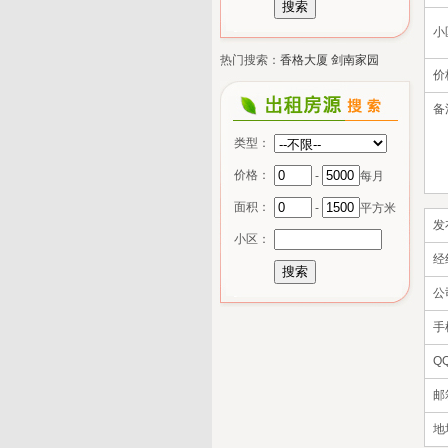
小
热门搜索：
香格大厦
剑南家园
价
备
类型：
价格：
-
每月
面积：
-
平方米
发
小区：
经
公
手
Q
邮
地