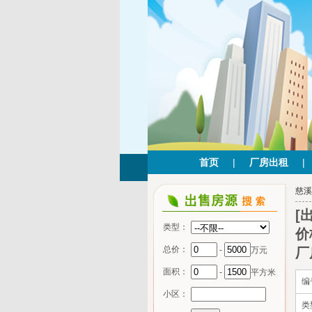
首页
|
厂房出租
|
慈溪
[
类型：
价
总价：
-
万元
厂
面积：
-
平方米
编
小区：
类