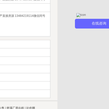
接房源 13484219114微信同号
在线咨询
出售
|
慈溪厂房出租
|
比价网