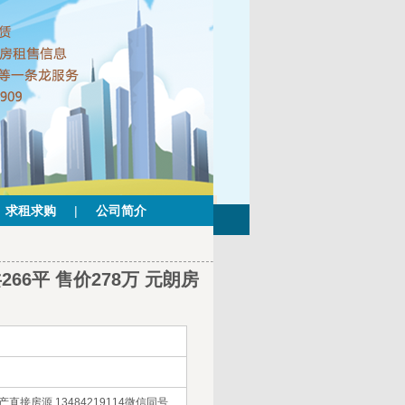
求租求购
|
公司简介
6平 售价278万 元朗房
接房源 13484219114微信同号