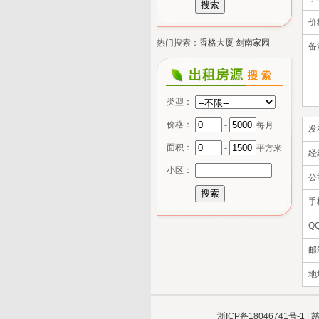
价
热门搜索：
香格大厦
剑南家园
备
类型：
价格：
-
每月
发
面积：
-
平方米
经
小区：
公
手
Q
邮
地
浙ICP备18046741号-1
|