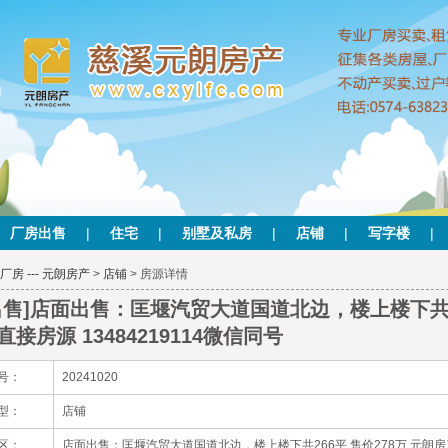
厂房出售
|
住宅
|
别墅及私房
|
店铺
|
写字楼
|
厂房 --- 元朗房产
>
店铺
> 房源详情
出售]店面出售：匡堰汽贸大道国道北边，楼上楼下共26
直接房源 13484219114微信同号
号：
20241020
型：
店铺
区：
店面出售：匡堰汽贸大道国道北边，楼上楼下共266平 售价278万 元朗房产直