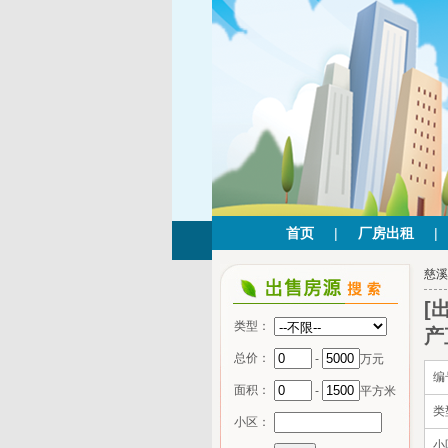
首页
|
厂房出租
|
慈溪
[
类型：
产
总价：
-
万元
编
面积：
-
平方米
类
小区：
小