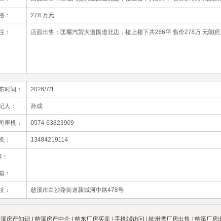
格：
278 万元
注：
店面出售：匡堰汽贸大道国道北边，楼上楼下共266平 售价278万 元朗房产直
布时间：
2026/7/1
纪人：
孙成
司座机：
0574-63823909
机：
13484219114
Q：
箱：
址：
慈溪市白沙路街道新城河中路478号
慈溪房产知识
|
慈溪房产中介
|
慈东厂房买卖
|
手机端访问
|
杭州湾厂房出售
|
慈溪厂房